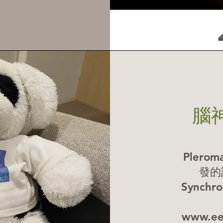
腦
Plerom
發的
Synchr
www.ee