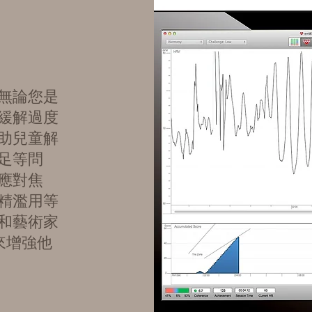
無論您是
緩解過度
助兒童解
足等問
應對焦
精濫用等
和藝術家
來增強他