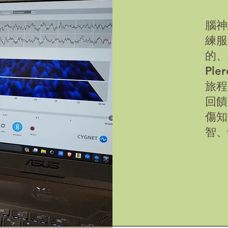
腦神
練服
的、
Pl
旅程
回饋
傷知
智、