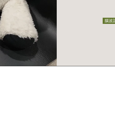
腦波
©2024 by Pleroma Coaching