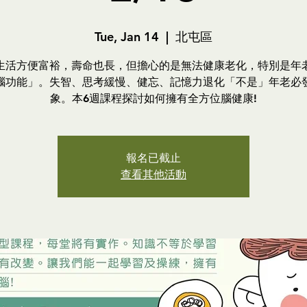
Tue, Jan 14
  |  
北屯區
生活方便富裕，壽命也長，但擔心的是無法健康老化，特別是年
腦功能」。失智、思考緩慢、健忘、記憶力退化「不是」年老必
象。本6週課程探討如何擁有全方位腦健康!
報名已截止
查看其他活動