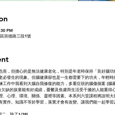
on
8:30 PM
屯區崇德路三段1號
ent
也長，但擔心的是無法健康老化，特別是年老時保持「良好腦功
老必發生的現象。但腦健康卻也是一生都需要下的功夫，年輕時
練工作中我看到大腦自我修復的能力，多重症狀的腦傷個案 (腦
注力欠缺的孩童能有好成績，憂鬱及焦慮而生活受干擾的人能重得
理、心理、環境、關係、靈裡等因素。本系列六堂課程將說明大
有實作。知識不等於學習，落實才會有改變。讓我們能一起學習
(每周二，除了1/28)