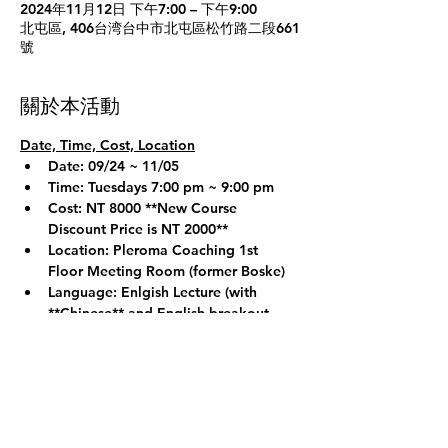
2024年11月12日 下午7:00 – 下午9:00
北屯區, 406台湾台中市北屯區松竹路二段661
號
關於本活動
Date, Time, Cost, Location
Date: 09/24 ~ 11/05
Time: Tuesdays 7:00 pm ~ 9:00 pm
Cost: NT 8000 
**New Course 
Discount Price is NT 2000**
Location: Pleroma Coaching 1st 
Floor Meeting Room (former Boske)
Language: Enlgish Lecture (with 
**Chinese**
 and English breakout 
groups if necessary)
顯示更多