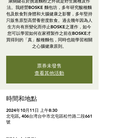
康關鍵在於挑選麵粉之外就是野生菌種及作
法。我經營BOSKE 麵包坊，多年研究酸種麵
包及飲食對身體和大腦健康之影響，多年堅持
只販售原型高營養密度飲食。過去幾年因為人
生方向有所變化而停止BOSKE之運作，如今
您可以學習如何在家裡製作之前在BOSKE才
買得到的「真」酸種麵包，同時也能學習相關
之心腦健康原則。
票券未發售
查看其他活動
時間和地點
2024年10月11日 上午8:30
北屯區, 406台湾台中市北屯區松竹路二段661
號