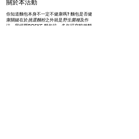
關於本活動
你知道麵包本身不一定不健康嗎? 麵包是否健
康關鍵在於
挑選麵粉
之外就是
野生菌種
及作
法。我經營BOSKE 麵包坊，多年研究酸種麵
包及飲食對身體和大腦健康之影響，多年堅持
只販售原型高營養密度飲食。過去幾年因為人
生方向有所變化而停止BOSKE之運作，如今
您可以學習如何在家裡製作之前在BOSKE才
買得到的「真」酸種麵包，同時也能學習相關
之心腦健康原則。
課程日期及時間: 10/11五, 10/12六 (8:30 ~
12:30) (**
兩個上午喔
**)
報名連結:
https://forms.gle/AM2Z1FpUoZT47kkh6
分享此活動
地點: Pleroma Coaching 台中市北屯區松竹
路二段 661 號 (前BOSKE Bakery Cafe)
因為酸種麵包製作過程漫長，本課程為**
兩個
上午**
，4 + 4 小時，
8:30 ~ 12:30，
課程內
容包括...
©2024 by Pleroma Coaching